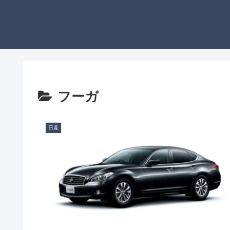
フーガ
日産