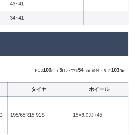
43~41
34~41
100
5
54
103
PCD
mm
H
ハブ径
mm
締付トルク
Nm
タイヤ
ホイール
G
195/65R15 91S
15×6.0JJ+45