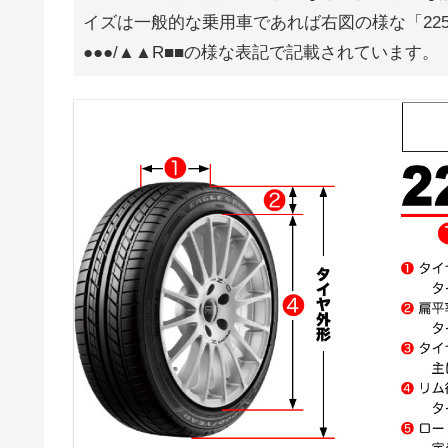
イズは一般的な乗用車であれば右図の様な「225/6
●●●/▲▲R■■の様な表記で記載されています。