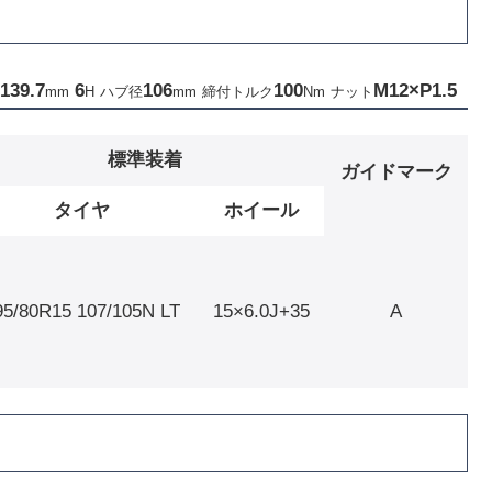
139.7
6
10
6
100
M12×P1.5
mm
H
ハブ径
mm
締付トルク
Nm
ナット
標準装着
ガイドマーク
タイヤ
ホイール
95/80R15 107/105N LT
15×6.0J+35
A