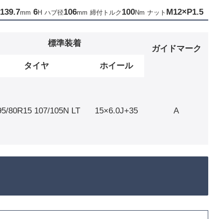
139.7
6
10
6
100
M12×P1.5
mm
H
ハブ径
mm
締付トルク
Nm
ナット
標準装着
ガイドマーク
タイヤ
ホイール
95/80R15 107/105N LT
15×6.0J+35
A