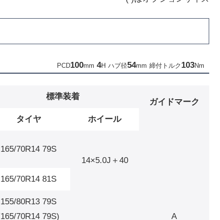
100
4
54
103
PCD
mm
H
ハブ径
mm
締付トルク
Nm
標準装着
ガイドマーク
タイヤ
ホイール
165/70R14 79S
14×5.0J＋40
165/70R14 81S
155/80R13 79S
(165/70R14 79S)
A