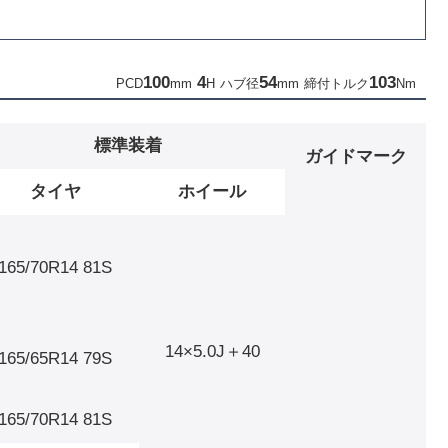
100
4
54
103
PCD
mm
H
ハブ径
mm
締付トルク
Nm
標準装着
ガイドマーク
タイヤ
ホイール
165/70R14 81S
14×5.0J＋40
165/65R14 79S
165/70R14 81S