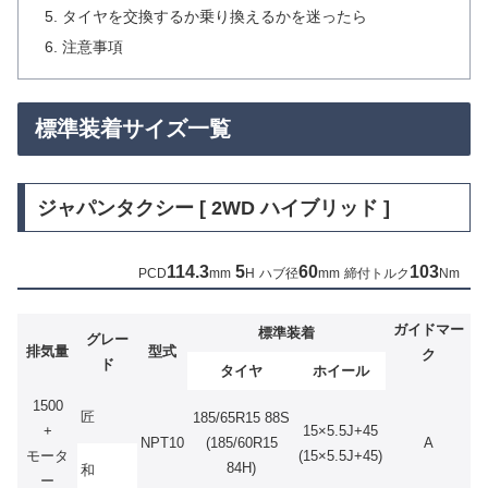
タイヤを交換するか乗り換えるかを迷ったら
注意事項
標準装着サイズ一覧
ジャパンタクシー [ 2WD ハイブリッド ]
114.3
5
60
103
PCD
mm
H
ハブ径
mm
締付トルク
Nm
ガイドマー
標準装着
グレー
排気量
型式
ク
ド
タイヤ
ホイール
1500
匠
185/65R15 88S
+
15×5.5J+45
NPT10
(185/60R15
A
モータ
(15×5.5J+45)
84H)
和
ー