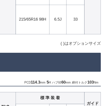
215/65R16 98H
6.5J
33
( )はオプションサイズ
114.3
5
60
103
PCD
mm
H
ハブ径
mm
締付トルク
Nm
標 準 装 着
ガイド